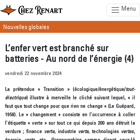
Menu
Nouvelles globales
L’enfer vert est branché sur
batteries - Au nord de l’énergie (4)
vendredi 22 novembre 2024
La prétendue « Transition » (écologique/énergétique/
tout-
électrique
) illustre à merveille le cliché suivant lequel, « il
faut que tout change pour que rien ne change » (Le Guépard,
1958). Le « changement » consiste en l’occurrence à coller
l’étiquette « verte » sur tout ce qui depuis 200 ans détruit la
verdure ; finance
verte
, industrie
verte
, technologies
vertes
,
énergie
verte
, etc.
Greenwashing
comme disent ceux-là