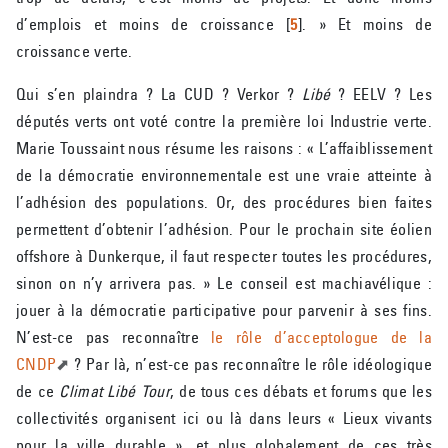
d’emplois et moins de croissance
[
5
]
. » Et moins de
croissance verte.
Qui s’en plaindra ? La CUD ? Verkor ?
Libé
? EELV ? Les
députés verts ont voté contre la première loi Industrie verte.
Marie Toussaint nous résume les raisons : « L’affaiblissement
de la démocratie environnementale est une vraie atteinte à
l’adhésion des populations. Or, des procédures bien faites
permettent d’obtenir l’adhésion. Pour le prochain site éolien
offshore à Dunkerque, il faut respecter toutes les procédures,
sinon on n’y arrivera pas. » Le conseil est machiavélique :
jouer à la démocratie participative pour parvenir à ses fins.
N’est-ce pas reconnaître
le rôle d’acceptologue de la
CNDP
? Par là, n’est-ce pas reconnaître le rôle idéologique
de ce
Climat Libé Tour
, de tous ces débats et forums que les
collectivités organisent ici ou là dans leurs « Lieux vivants
pour la ville durable », et plus globalement de ces très