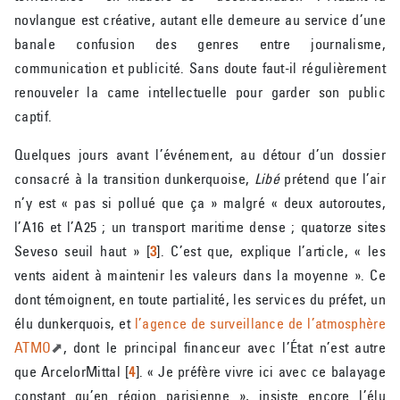
novlangue est créative, autant elle demeure au service d’une
banale confusion des genres entre journalisme,
communication et publicité. Sans doute faut-il régulièrement
renouveler la came intellectuelle pour garder son public
captif.
Quelques jours avant l’événement, au détour d’un dossier
consacré à la transition dunkerquoise,
Libé
prétend que l’air
n’y est « pas si pollué que ça » malgré « deux autoroutes,
l’A16 et l’A25 ; un transport maritime dense ; quatorze sites
Seveso seuil haut »
[
3
]
. C’est que, explique l’article, « les
vents aident à maintenir les valeurs dans la moyenne ». Ce
dont témoignent, en toute partialité, les services du préfet, un
élu dunkerquois, et
l’agence de surveillance de l’atmosphère
ATMO
, dont le principal financeur avec l’État n’est autre
que ArcelorMittal
[
4
]
. « Je préfère vivre ici avec ce balayage
constant qu’en région parisienne », insiste encore l’élu